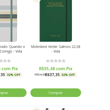
trado: Quando o
Moleskine Verde: Salmos 22:28
 Comigo - Vida
- Vida
8
com
Pix
R$35,48
com
Pix
,35
R$37,35
32
% OFF
32
% OFF
R$54,90