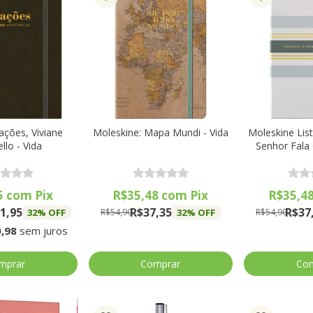
ações, Viviane
Moleskine: Mapa Mundi - Vida
Moleskine Lis
llo - Vida
Senhor Fala
5
com
Pix
R$35,48
com
Pix
R$35,4
1,95
R$37,35
R$37
32
% OFF
32
% OFF
R$54,90
R$54,90
,98
sem juros