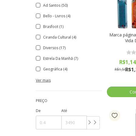
Ad Santos (50)
Bello - Livros (4)
Brasfoot (1)
Marca página
Ciranda Cultural (4)
Vida 
Diversos (17)
Estrela Da Manhã (7)
R$1,1
R$1,
Geográfica (4)
R$1,50
Ver mais
PREÇO
De
Até