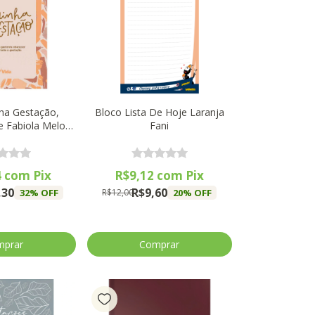
nha Gestação,
Bloco Lista De Hoje Laranja
 e Fabiola Melo -
Fani
ida
4
com
Pix
R$9,12
com
Pix
,30
R$9,60
32
% OFF
20
% OFF
R$12,00