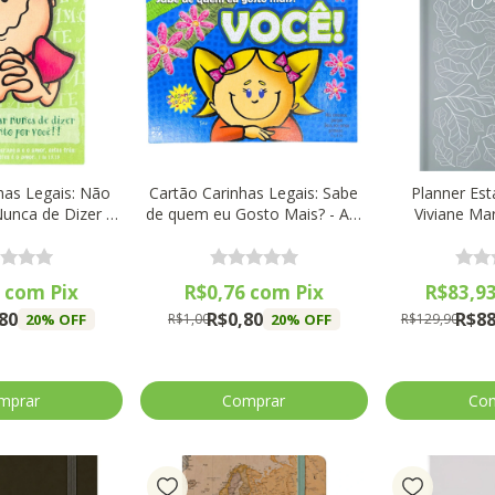
has Legais: Não
Cartão Carinhas Legais: Sabe
Planner Est
unca de Dizer -
de quem eu Gosto Mais? - AD
Viviane Mar
Santos
Santos
6
com
Pix
R$0,76
com
Pix
R$83,9
80
R$0,80
R$88
20
% OFF
20
% OFF
R$1,00
R$129,90