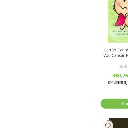
Cartão Carin
Vou Cansar N
AD 
R$0,7
R$0,
R$1,00