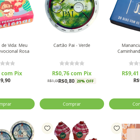
 de Vida: Meu
Cartão Pai - Verde
Manancia
vocional Rosa
Caminhand
1
com
Pix
R$0,76
com
Pix
R$9,4
9,90
R$
R$0,80
20
% OFF
R$1,00