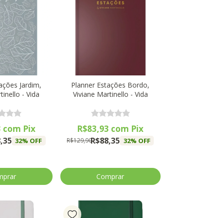
ações Jardim,
Planner Estações Bordo,
tinello - Vida
Viviane Martinello - Vida
3
com
Pix
R$83,93
com
Pix
,35
R$88,35
32
% OFF
32
% OFF
R$129,90