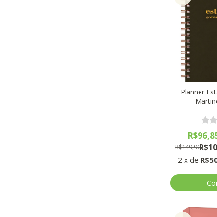
Planner Est
Martine
R$96,8
R$10
R$149,90
2
x
de
R$50