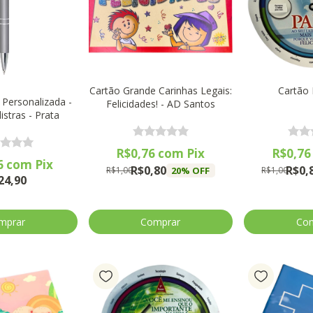
Cartão Grande Carinhas Legais:
Cartão 
 Personalizada -
Felicidades! - AD Santos
listras - Prata
R$0,76
com
Pix
R$0,7
6
com
Pix
R$0,80
R$0,
20
% OFF
R$1,00
R$1,00
24,90
mprar