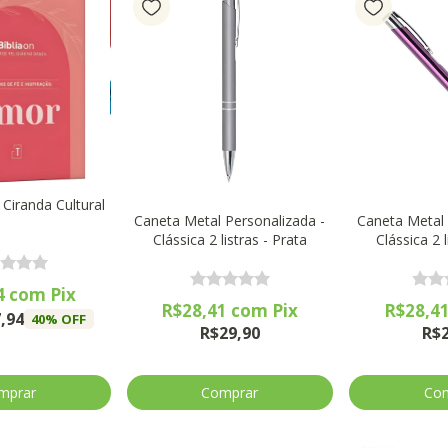
 Ciranda Cultural
Caneta Metal Personalizada -
Caneta Metal 
Clássica 2 listras - Prata
Clássica 2 
4
com
Pix
R$28,41
com
Pix
R$28,4
,94
40
% OFF
R$29,90
R$
Comprar
Co