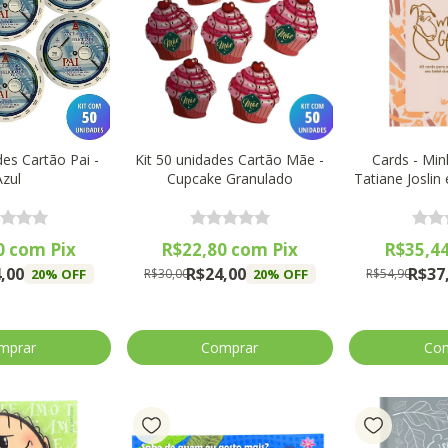
des Cartão Pai -
Kit 50 unidades Cartão Mãe -
Cards - Mi
Azul
Cupcake Granulado
Tatiane Joslin
V
0
com
Pix
R$22,80
com
Pix
R$35,4
,00
R$24,00
R$37
20
% OFF
20
% OFF
R$30,00
R$54,90