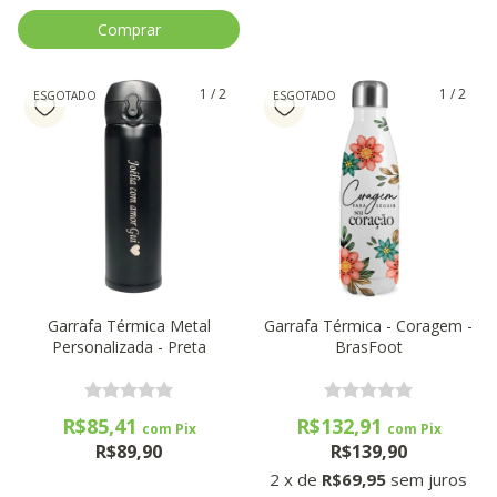
1
/
2
1
/
2
ESGOTADO
ESGOTADO
Garrafa Térmica Metal
Garrafa Térmica - Coragem -
Personalizada - Preta
BrasFoot
R$85,41
R$132,91
com
Pix
com
Pix
R$89,90
R$139,90
2
x
de
R$69,95
sem juros