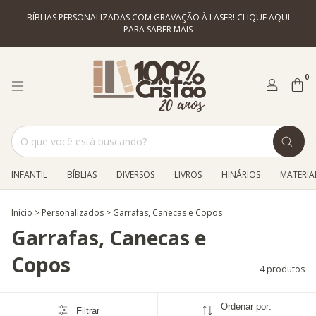
BÍBLIAS PERSONALIZADAS COM GRAVAÇÃO À LASER! CLIQUE AQUI
PARA SABER MAIS
0
INFANTIL
BÍBLIAS
DIVERSOS
LIVROS
HINÁRIOS
MATERIAL
Início
>
Personalizados
>
Garrafas, Canecas e Copos
Garrafas, Canecas e
Copos
4 produtos
Ordenar por:
Filtrar