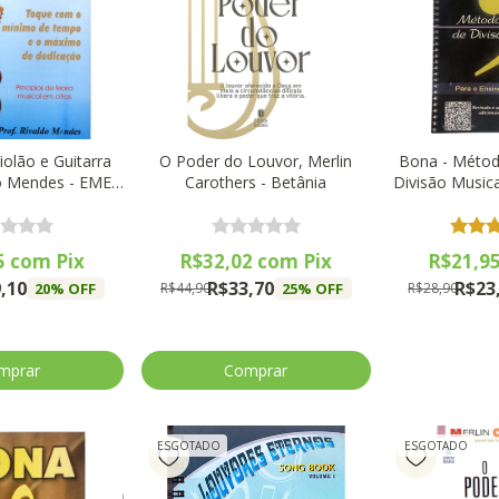
olão e Guitarra
O Poder do Louvor, Merlin
Bona - Méto
do Mendes - EME
Carothers - Betânia
Divisão Musica
itora
E
5
com
Pix
R$32,02
com
Pix
R$21,9
,10
R$33,70
R$23
20
% OFF
25
% OFF
R$44,90
R$28,90
ESGOTADO
ESGOTADO