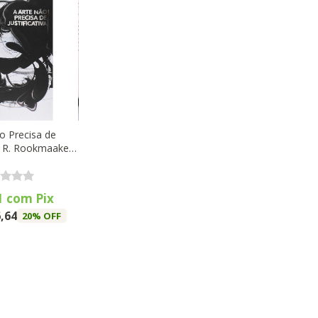
o Precisa de
H. R. Rookmaaker -
timato
1
com
Pix
,64
20
% OFF