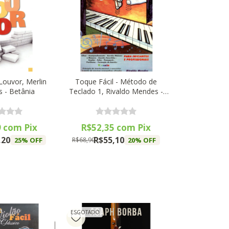
Louvor, Merlin
Toque Fácil - Método de
s - Betânia
Teclado 1, Rivaldo Mendes -
EME Editora
9
com
Pix
R$52,35
com
Pix
,20
R$55,10
25
% OFF
20
% OFF
R$68,90
ESGOTADO