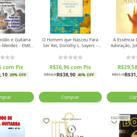
olão e Guitarra
O Homem que Nasceu Para
A Essência 
do Mendes - EME
Ser Rei, Dorothy L. Sayers -
Adoração, Jo
itora
Capa Dura - Thomas Nelson
Ha
5
com
Pix
R$36,96
com
Pix
R$29,5
,10
R$38,90
R$31
20
% OFF
40
% OFF
R$64,90
R$51,90
ESGOTADO