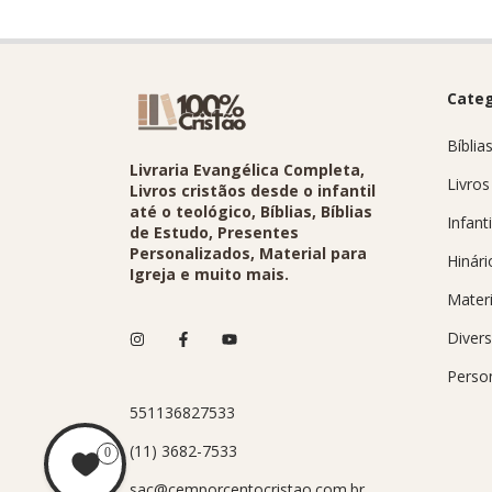
Categ
Bíblia
Livraria Evangélica Completa,
Livros
Livros cristãos desde o infantil
até o teológico, Bíblias, Bíblias
Infanti
de Estudo, Presentes
Personalizados, Material para
Hinári
Igreja e muito mais.
Materi
Diver
Perso
551136827533
(11) 3682-7533
0
sac@cemporcentocristao.com.br