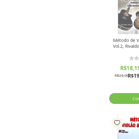
Método de Vi
Vol.2, Rival
Ed
R$18,1
R$19
R$23,90