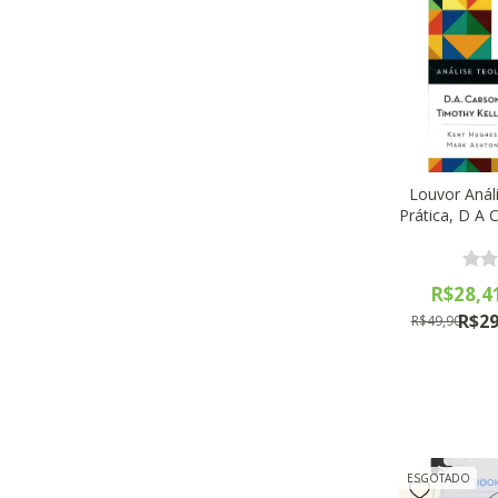
Louvor Anál
Prática, D A
Ne
R$28,4
R$29
R$49,90
ESGOTADO