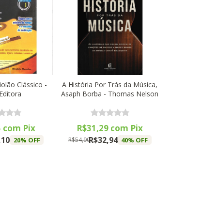
iolão Clássico -
A História Por Trás da Música,
Editora
Asaph Borba - Thomas Nelson
5
com
Pix
R$31,29
com
Pix
,10
R$32,94
20
% OFF
40
% OFF
R$54,90