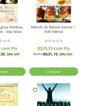
greja Primitiva,
Método de Bateria Volume I -
in - Vida Nova
EME Editora
9
com
Pix
R$29,55
com
Pix
,30
R$31,10
20
% OFF
20
% OFF
R$38,90