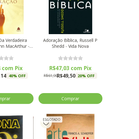
Da Verdadeira
Adoração Bíblica, Russell P
hn MacArthur -
Shedd - Vida Nova
gnos
8
com
Pix
R$47,03
com
Pix
,14
R$49,50
40
% OFF
20
% OFF
R$61,90
ESGOTADO