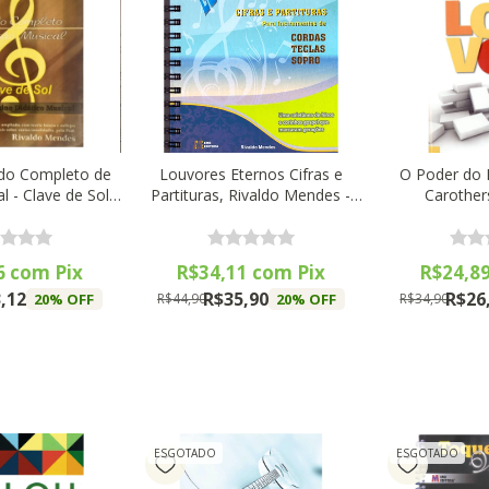
do Completo de
Louvores Eternos Cifras e
O Poder do 
l - Clave de Sol -
Partituras, Rivaldo Mendes -
Carother
EME
EME Editora
6
com
Pix
R$34,11
com
Pix
R$24,8
,12
R$35,90
R$26
20
% OFF
20
% OFF
R$44,90
R$34,90
ESGOTADO
ESGOTADO