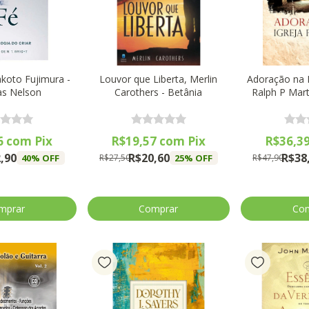
akoto Fujimura -
Louvor que Liberta, Merlin
Adoração na I
s Nelson
Carothers - Betânia
Ralph P Mart
6
com
Pix
R$19,57
com
Pix
R$36,3
,90
R$20,60
R$38
40
% OFF
25
% OFF
R$27,50
R$47,90