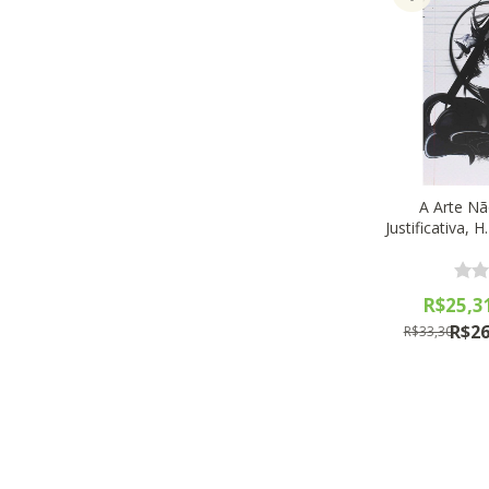
A Arte Nã
Justificativa, 
Ul
R$25,3
R$26
R$33,30