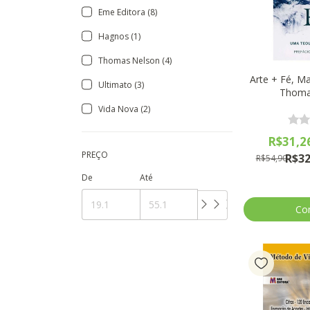
Eme Editora (8)
Hagnos (1)
Thomas Nelson (4)
Arte + Fé, M
Ultimato (3)
Thoma
Vida Nova (2)
R$31,2
PREÇO
R$32
R$54,90
De
Até