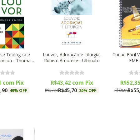
ise Teológica e
Louvor, Adoração e Liturgia,
Toque Fácil V
 Carson - Thomas
Rubem Amorese - Ultimato
EME 
lson
1
com
Pix
R$43,42
com
Pix
R$52,3
,90
R$45,70
R$55
40
% OFF
20
% OFF
R$57,10
R$68,90