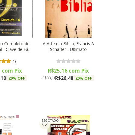
do Completo de
A Arte e a Biblia, Francis A
l - Clave de Fá -
Schaffer - Ultimato
ME
(1)
5
com
Pix
R$25,16
com
Pix
,10
R$26,48
20
% OFF
20
% OFF
R$33,10
ESGOTADO