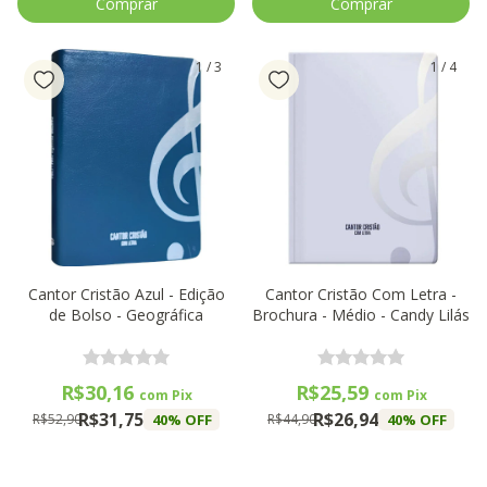
1
/
3
1
/
4
Cantor Cristão Azul - Edição
Cantor Cristão Com Letra -
de Bolso - Geográfica
Brochura - Médio - Candy Lilás
R$30,16
R$25,59
com
Pix
com
Pix
R$31,75
R$26,94
40
% OFF
40
% OFF
R$52,90
R$44,90