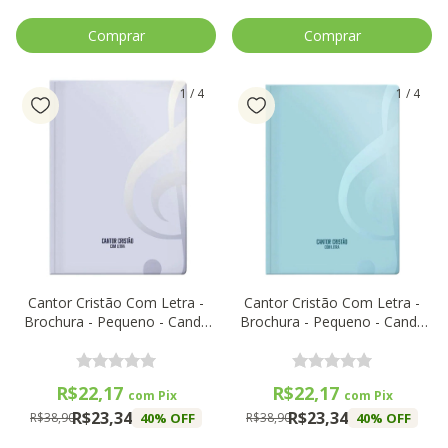
1
/
4
1
/
4
Cantor Cristão Com Letra -
Cantor Cristão Com Letra -
Brochura - Pequeno - Candy
Brochura - Pequeno - Candy
Lilás
Tiffany
R$22,17
R$22,17
com
Pix
com
Pix
R$23,34
R$23,34
40
% OFF
40
% OFF
R$38,90
R$38,90