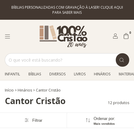
BÍBLIAS PERSONALIZADAS COM GRAVAÇÃO À LASER! CLIQUE AQUI
PARA SABER MAIS
0
INFANTIL
BÍBLIAS
DIVERSOS
LIVROS
HINÁRIOS
MATERIAL
Início
>
Hinários
>
Cantor Cristão
Cantor Cristão
12 produtos
Ordenar por:
Filtrar
Mais vendidos