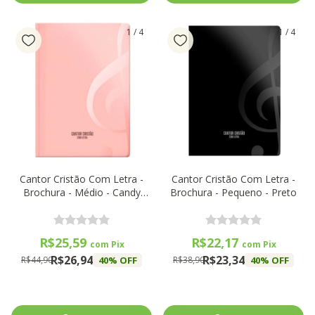
1
/
4
1
/
4
Cantor Cristão Com Letra -
Cantor Cristão Com Letra -
Brochura - Médio - Candy
Brochura - Pequeno - Preto
Rosa
R$25,59
R$22,17
com
Pix
com
Pix
R$26,94
R$23,34
40
% OFF
40
% OFF
R$44,90
R$38,90