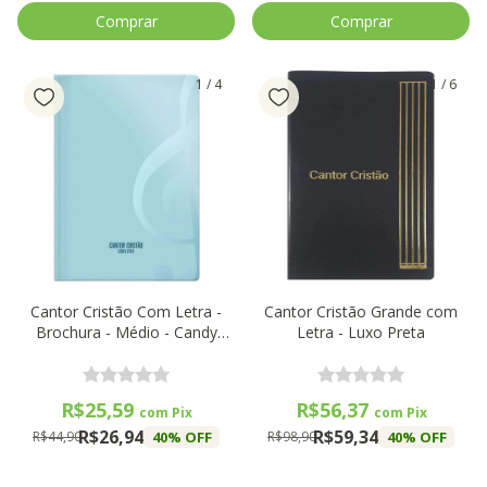
1
/
4
1
/
6
Cantor Cristão Com Letra -
Cantor Cristão Grande com
Brochura - Médio - Candy
Letra - Luxo Preta
Tiffany
R$25,59
R$56,37
com
Pix
com
Pix
R$26,94
R$59,34
40
% OFF
40
% OFF
R$44,90
R$98,90