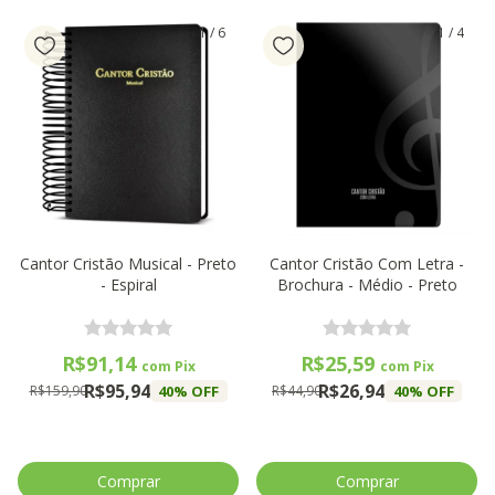
1
/
6
1
/
4
Cantor Cristão Musical - Preto
Cantor Cristão Com Letra -
- Espiral
Brochura - Médio - Preto
R$91,14
R$25,59
com
Pix
com
Pix
R$95,94
R$26,94
40
% OFF
40
% OFF
R$159,90
R$44,90