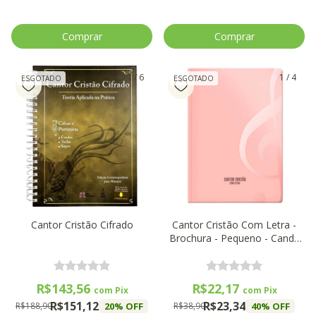
1
/
6
1
/
4
ESGOTADO
ESGOTADO
Cantor Cristão Cifrado
Cantor Cristão Com Letra -
Brochura - Pequeno - Candy
Rosa
R$143,56
R$22,17
com
Pix
com
Pix
R$151,12
R$23,34
20
% OFF
40
% OFF
R$188,90
R$38,90